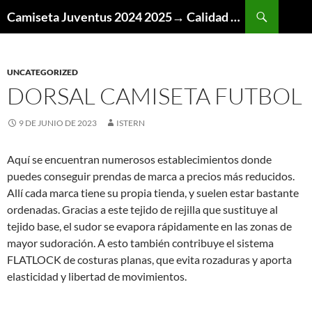
Buscar
Camiseta Juventus 2024 2025→ Calidad Thai AAA
SALTAR
AL
CONTENIDO
UNCATEGORIZED
DORSAL CAMISETA FUTBOL
9 DE JUNIO DE 2023
ISTERN
Aquí se encuentran numerosos establecimientos donde
puedes conseguir prendas de marca a precios más reducidos.
Allí cada marca tiene su propia tienda, y suelen estar bastante
ordenadas. Gracias a este tejido de rejilla que sustituye al
tejido base, el sudor se evapora rápidamente en las zonas de
mayor sudoración. A esto también contribuye el sistema
FLATLOCK de costuras planas, que evita rozaduras y aporta
elasticidad y libertad de movimientos.