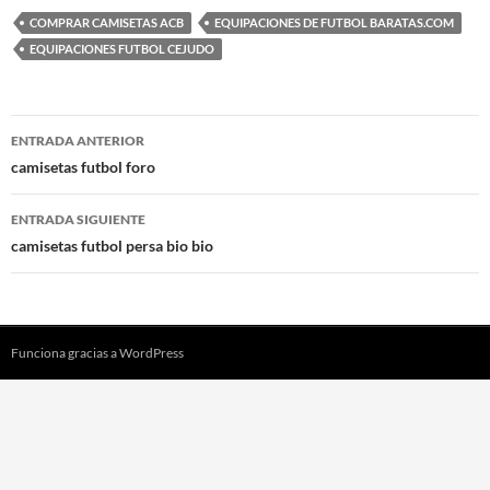
COMPRAR CAMISETAS ACB
EQUIPACIONES DE FUTBOL BARATAS.COM
EQUIPACIONES FUTBOL CEJUDO
Navegación
ENTRADA ANTERIOR
de
camisetas futbol foro
entradas
ENTRADA SIGUIENTE
camisetas futbol persa bio bio
Funciona gracias a WordPress