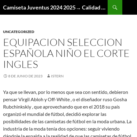
Buscar
Camiseta Juventus 2024 2025→ Calidad Thai AAA
SALTAR
AL
CONTENIDO
UNCATEGORIZED
EQUIPACION SELECCION
ESPAÑOLA NIÑO EL CORTE
INGLES
8 DE JUNIO DE 2023
ISTERN
Ya que se llevan, por lo menos que sea con sentido, debieron
pensar Virgil Abloh y Off-White , o el diseñador ruso Gosha
Rubchinkskiy , que aprovechando que en el 2018 su país
organizó el mundial de fútbol, decidió explorar las
posibilidades de las camisetas de fútbol en la moda urbana. La
industria de la moda tenía dos opciones: seguir viviendo
dándole la espalda a la realidad de que las camisetas de fútbol