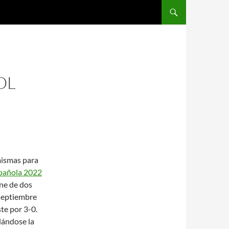
SALTAR AL CONTENIDO
OL
mismas para
spañola 2022
ne de dos
 septiembre
te por 3-0.
alándose la