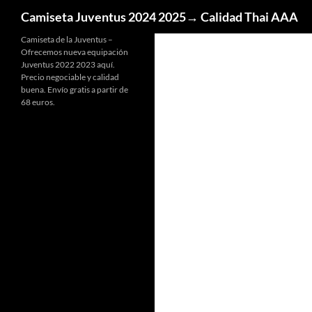
Buscar
Camiseta Juventus 2024 2025→ Calidad Thai AAA
Camiseta de la Juventus –
Ofrecemos nueva equipación
Juventus 2022 2023 aquí.
Precio negociable y calidad
buena. Envío gratis a partir de
68 euros.