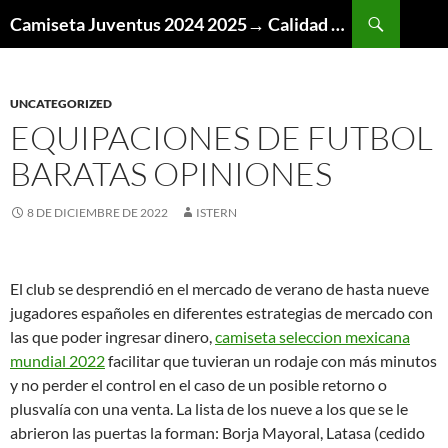
Buscar
Camiseta Juventus 2024 2025→ Calidad Thai AAA
SALTAR
AL
CONTENIDO
UNCATEGORIZED
EQUIPACIONES DE FUTBOL
BARATAS OPINIONES
8 DE DICIEMBRE DE 2022
ISTERN
El club se desprendió en el mercado de verano de hasta nueve
jugadores españoles en diferentes estrategias de mercado con
las que poder ingresar dinero,
camiseta seleccion mexicana
mundial 2022
facilitar que tuvieran un rodaje con más minutos
y no perder el control en el caso de un posible retorno o
plusvalía con una venta. La lista de los nueve a los que se le
abrieron las puertas la forman: Borja Mayoral, Latasa (cedido