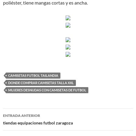
poliéster, tiene mangas cortas y es ancha.
CAMISETAS FUTBOL TAILANDIA
DONDE COMPRAR CAMISETAS TALLA XXL
MUJERES DESNUDAS CON CAMISETAS DE FUTBOL
Navegación
ENTRADA ANTERIOR
de
tiendas equipaciones futbol zaragoza
entradas