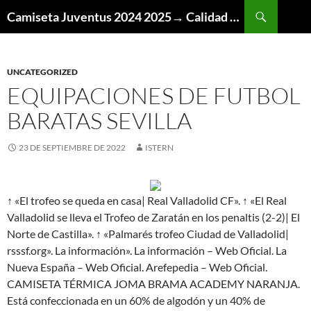
Buscar
Camiseta Juventus 2024 2025→ Calidad Thai AAA
SALTAR
AL
CONTENIDO
UNCATEGORIZED
EQUIPACIONES DE FUTBOL
BARATAS SEVILLA
23 DE SEPTIEMBRE DE 2022
ISTERN
↑ «El trofeo se queda en casa| Real Valladolid CF». ↑ «El Real
Valladolid se lleva el Trofeo de Zaratán en los penaltis (2-2)| El
Norte de Castilla». ↑ «Palmarés trofeo Ciudad de Valladolid|
rsssf.org». La información». La información – Web Oficial. La
Nueva España – Web Oficial. Arefepedia – Web Oficial.
CAMISETA TÉRMICA JOMA BRAMA ACADEMY NARANJA.
Está confeccionada en un 60% de algodón y un 40% de