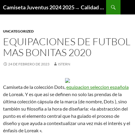
Buscar
Camiseta Juventus 2024 2025→ Calidad Thai AAA
SALTAR
AL
CONTENIDO
UNCATEGORIZED
EQUIPACIONES DE FUTBOL
MAS BONITAS 2020
24 DE FEBRERO DE 2023
ISTERN
Camiseta de la colección Dots,
equipacion seleccion española
de Loreak. Y es que así se definen no solo las prendas de la
última colección cápsula de la marca (de nombre, Dots ), sino
también su filosofía a la hora de diseñarla: «la abstracción del
punto es el elemento central que ha guiado el proceso de
diseño y que ayuda a contextualizar una vez más el interés y el
énfasis de Loreak «.