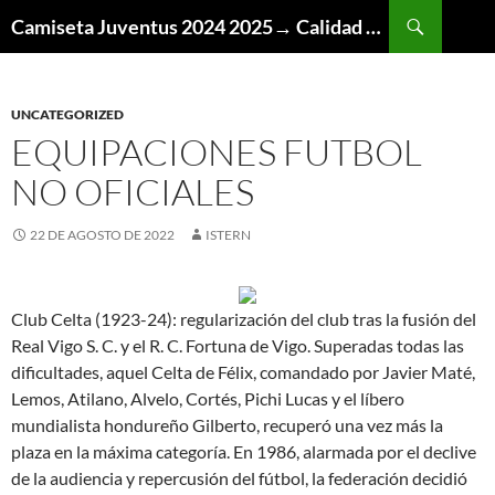
Buscar
Camiseta Juventus 2024 2025→ Calidad Thai AAA
SALTAR
AL
CONTENIDO
UNCATEGORIZED
EQUIPACIONES FUTBOL
NO OFICIALES
22 DE AGOSTO DE 2022
ISTERN
Club Celta (1923-24): regularización del club tras la fusión del
Real Vigo S. C. y el R. C. Fortuna de Vigo. Superadas todas las
dificultades, aquel Celta de Félix, comandado por Javier Maté,
Lemos, Atilano, Alvelo, Cortés, Pichi Lucas y el líbero
mundialista hondureño Gilberto, recuperó una vez más la
plaza en la máxima categoría. En 1986, alarmada por el declive
de la audiencia y repercusión del fútbol, la federación decidió