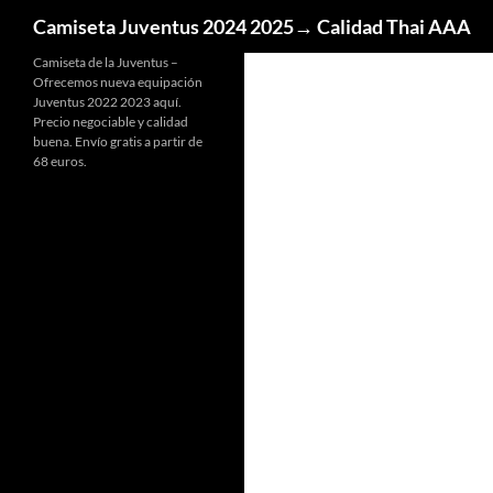
Buscar
Camiseta Juventus 2024 2025→ Calidad Thai AAA
Camiseta de la Juventus –
Ofrecemos nueva equipación
Juventus 2022 2023 aquí.
Precio negociable y calidad
buena. Envío gratis a partir de
68 euros.