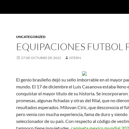
UNCATEGORIZED
EQUIPACIONES FUTBOL
27 DE OCTUBRE DE 2022
ISTERN
El genio brasileño dejó su sello imborrable en el mayor pa
mundo. El 17 de diciembre el Luis Casanova estaba lleno
conquistar el mayor título de su historia. Se incorporaron
promesas, algunas fichadas y otras del filial, que no dieron
resultados esperados. Milovan Ciric, que desconocía el fú
pero venía con mucha experiencia, fama de duro y siendo
seleccionador de su país. Con respecto al código de vestim
tampoco tiene inquietudes,
camiseta mexico mundial 20