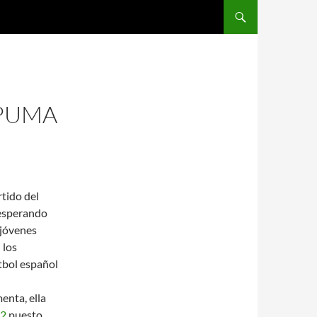
SALTAR AL CONTENIDO
 PUMA
rtido del
 esperando
 jóvenes
 los
tbol español
enta, ella
22
puesto