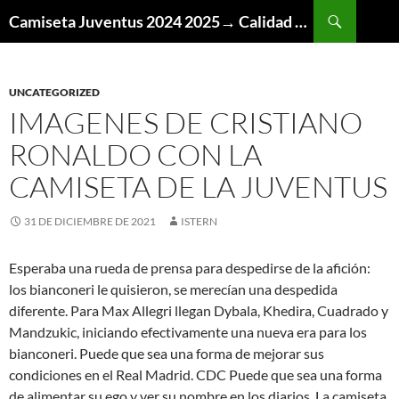
Buscar
Camiseta Juventus 2024 2025→ Calidad Thai AAA
SALTAR
AL
CONTENIDO
UNCATEGORIZED
IMAGENES DE CRISTIANO
RONALDO CON LA
CAMISETA DE LA JUVENTUS
31 DE DICIEMBRE DE 2021
ISTERN
Esperaba una rueda de prensa para despedirse de la afición:
los bianconeri le quisieron, se merecían una despedida
diferente. Para Max Allegri llegan Dybala, Khedira, Cuadrado y
Mandzukic, iniciando efectivamente una nueva era para los
bianconeri. Puede que sea una forma de mejorar sus
condiciones en el Real Madrid. CDC Puede que sea una forma
de alimentar su ego y ver su nombre en los diarios. La camiseta