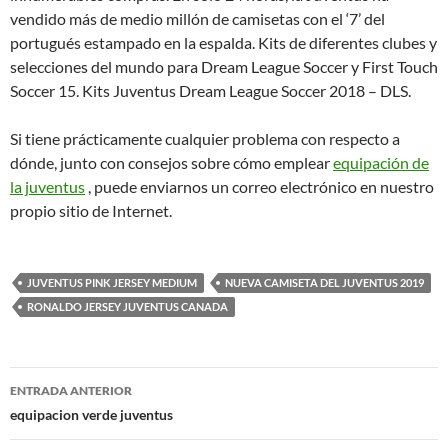
vendido más de medio millón de camisetas con el ‘7’ del
portugués estampado en la espalda. Kits de diferentes clubes y
selecciones del mundo para Dream League Soccer y First Touch
Soccer 15. Kits Juventus Dream League Soccer 2018 – DLS.
Si tiene prácticamente cualquier problema con respecto a
dónde, junto con consejos sobre cómo emplear
equipación de
la juventus
, puede enviarnos un correo electrónico en nuestro
propio sitio de Internet.
JUVENTUS PINK JERSEY MEDIUM
NUEVA CAMISETA DEL JUVENTUS 2019
RONALDO JERSEY JUVENTUS CANADA
Navegación
ENTRADA ANTERIOR
de
equipacion verde juventus