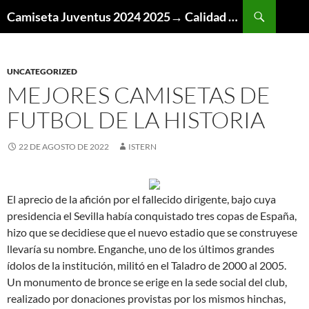
Buscar
Camiseta Juventus 2024 2025→ Calidad Thai AAA
SALTAR
AL
CONTENIDO
UNCATEGORIZED
MEJORES CAMISETAS DE
FUTBOL DE LA HISTORIA
22 DE AGOSTO DE 2022
ISTERN
El aprecio de la afición por el fallecido dirigente, bajo cuya
presidencia el Sevilla había conquistado tres copas de España,
hizo que se decidiese que el nuevo estadio que se construyese
llevaría su nombre. Enganche, uno de los últimos grandes
ídolos de la institución, militó en el Taladro de 2000 al 2005.
Un monumento de bronce se erige en la sede social del club,
realizado por donaciones provistas por los mismos hinchas,