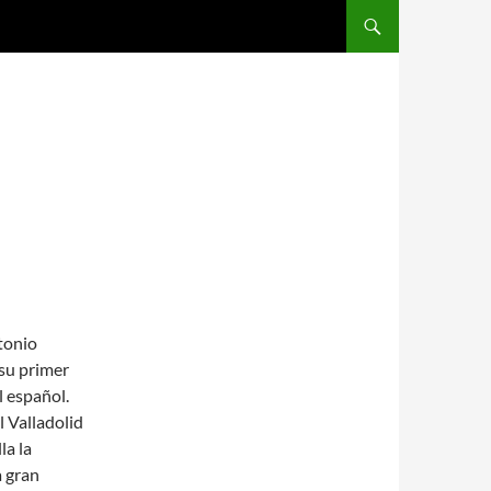
SALTAR AL CONTENIDO
tonio
 su primer
l español.
 Valladolid
la la
a gran