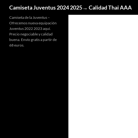
Buscar
Camiseta Juventus 2024 2025→ Calidad Thai AAA
Camiseta de la Juventus –
Ofrecemos nueva equipación
Juventus 2022 2023 aquí.
Precio negociable y calidad
buena. Envío gratis a partir de
68 euros.