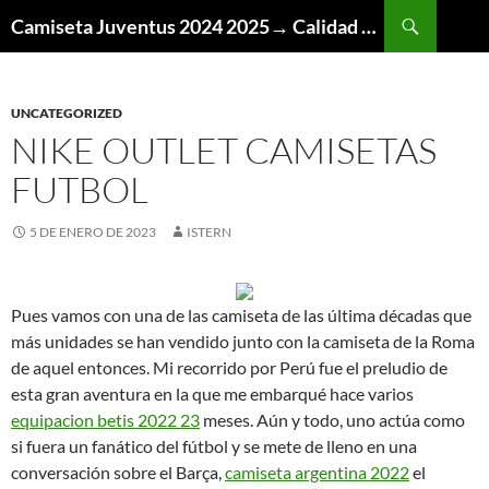
Buscar
Camiseta Juventus 2024 2025→ Calidad Thai AAA
SALTAR
AL
CONTENIDO
UNCATEGORIZED
NIKE OUTLET CAMISETAS
FUTBOL
5 DE ENERO DE 2023
ISTERN
Pues vamos con una de las camiseta de las última décadas que
más unidades se han vendido junto con la camiseta de la Roma
de aquel entonces. Mi recorrido por Perú fue el preludio de
esta gran aventura en la que me embarqué hace varios
equipacion betis 2022 23
meses. Aún y todo, uno actúa como
si fuera un fanático del fútbol y se mete de lleno en una
conversación sobre el Barça,
camiseta argentina 2022
el