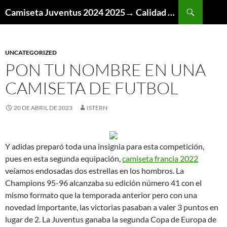
Buscar
Camiseta Juventus 2024 2025→ Calidad Thai AAA
SALTAR
AL
CONTENIDO
UNCATEGORIZED
PON TU NOMBRE EN UNA
CAMISETA DE FUTBOL
20 DE ABRIL DE 2023
ISTERN
Y adidas preparó toda una insignia para esta competición,
pues en esta segunda equipación,
camiseta francia 2022
veíamos endosadas dos estrellas en los hombros. La
Champions 95-96 alcanzaba su edición número 41 con el
mismo formato que la temporada anterior pero con una
novedad importante, las victorias pasaban a valer 3 puntos en
lugar de 2. La Juventus ganaba la segunda Copa de Europa de