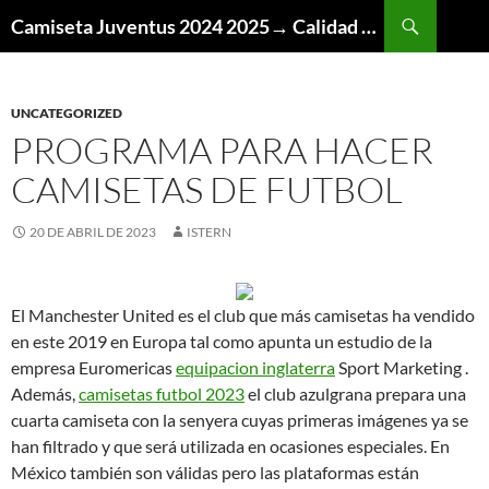
Buscar
Camiseta Juventus 2024 2025→ Calidad Thai AAA
SALTAR
AL
CONTENIDO
UNCATEGORIZED
PROGRAMA PARA HACER
CAMISETAS DE FUTBOL
20 DE ABRIL DE 2023
ISTERN
El Manchester United es el club que más camisetas ha vendido
en este 2019 en Europa tal como apunta un estudio de la
empresa Euromericas
equipacion inglaterra
Sport Marketing .
Además,
camisetas futbol 2023
el club azulgrana prepara una
cuarta camiseta con la senyera cuyas primeras imágenes ya se
han filtrado y que será utilizada en ocasiones especiales. En
México también son válidas pero las plataformas están