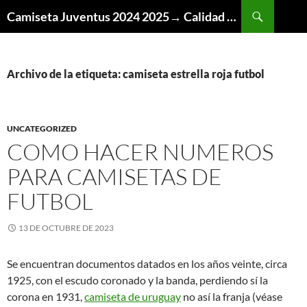
Buscar
Camiseta Juventus 2024 2025→ Calidad Thai AAA
SALTAR
AL
CONTENIDO
Archivo de la etiqueta: camiseta estrella roja futbol
UNCATEGORIZED
COMO HACER NUMEROS
PARA CAMISETAS DE
FUTBOL
13 DE OCTUBRE DE 2023
Se encuentran documentos datados en los años veinte, circa
1925, con el escudo coronado y la banda, perdiendo sí la
corona en 1931,
camiseta de uruguay
no así la franja (véase