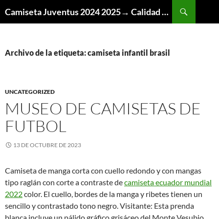
Buscar
Camiseta Juventus 2024 2025→ Calidad Thai AAA
SALTAR
AL
CONTENIDO
Archivo de la etiqueta: camiseta infantil brasil
UNCATEGORIZED
MUSEO DE CAMISETAS DE
FUTBOL
13 DE OCTUBRE DE 2023
Camiseta de manga corta con cuello redondo y con mangas
tipo raglán con corte a contraste de
camiseta ecuador mundial
2022
color. El cuello, bordes de la manga y ribetes tienen un
sencillo y contrastado tono negro. Visitante: Esta prenda
blanca incluye un pálido gráfico grisáceo del Monte Vesubio