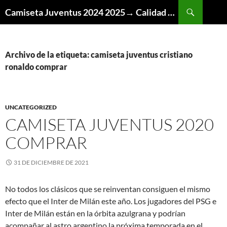
Buscar
Camiseta Juventus 2024 2025→ Calidad Thai AAA
SALTAR
AL
CONTENIDO
Archivo de la etiqueta: camiseta juventus cristiano
ronaldo comprar
UNCATEGORIZED
CAMISETA JUVENTUS 2020
COMPRAR
31 DE DICIEMBRE DE 2021
No todos los clásicos que se reinventan consiguen el mismo
efecto que el Inter de Milán este año. Los jugadores del PSG e
Inter de Milán están en la órbita azulgrana y podrían
acompañar al astro argentino la próxima temporada en el