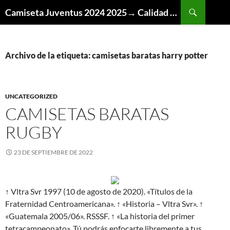
Buscar
Camiseta Juventus 2024 2025→ Calidad Thai AAA
SALTAR
AL
CONTENIDO
Archivo de la etiqueta: camisetas baratas harry potter
UNCATEGORIZED
CAMISETAS BARATAS
RUGBY
23 DE SEPTIEMBRE DE 2022
↑ Vltra Svr 1997 (10 de agosto de 2020). «Títulos de la
Fraternidad Centroamericana». ↑ «Historia – Vltra Svr». ↑
«Guatemala 2005/06». RSSSF. ↑ «La historia del primer
tetracampeonato». Tú podrás enfocarte libremente a tus