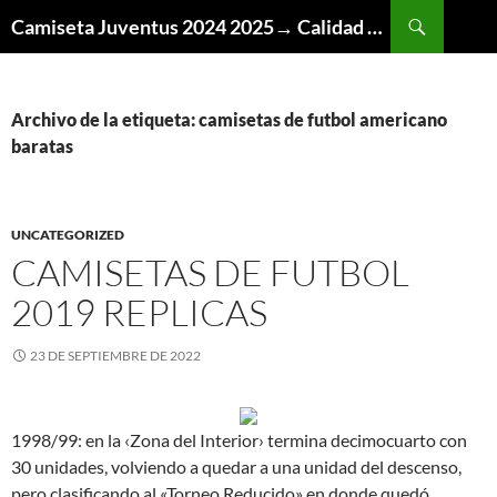
Buscar
Camiseta Juventus 2024 2025→ Calidad Thai AAA
SALTAR
AL
CONTENIDO
Archivo de la etiqueta: camisetas de futbol americano
baratas
UNCATEGORIZED
CAMISETAS DE FUTBOL
2019 REPLICAS
23 DE SEPTIEMBRE DE 2022
1998/99: en la ‹Zona del Interior› termina decimocuarto con
30 unidades, volviendo a quedar a una unidad del descenso,
pero clasificando al «Torneo Reducido» en donde quedó