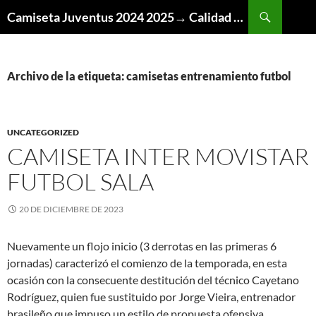
Buscar
Camiseta Juventus 2024 2025→ Calidad Thai AAA
SALTAR
AL
CONTENIDO
Archivo de la etiqueta: camisetas entrenamiento futbol
UNCATEGORIZED
CAMISETA INTER MOVISTAR
FUTBOL SALA
20 DE DICIEMBRE DE 2023
Nuevamente un flojo inicio (3 derrotas en las primeras 6
jornadas) caracterizó el comienzo de la temporada, en esta
ocasión con la consecuente destitución del técnico Cayetano
Rodríguez, quien fue sustituido por Jorge Vieira, entrenador
brasileño que impuso un estilo de propuesta ofensiva,