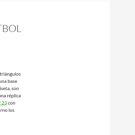
TBOL
 triángulos
 una base
iseta, son
una réplica
2 23
con
urno los