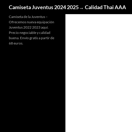
Buscar
Camiseta Juventus 2024 2025→ Calidad Thai AAA
Camiseta de la Juventus –
Ofrecemos nueva equipación
Juventus 2022 2023 aquí.
Precio negociable y calidad
buena. Envío gratis a partir de
68 euros.