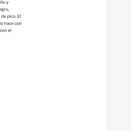
llo y
egro,
de pico. El
lo hace con
son el