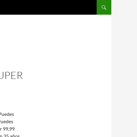
SALTAR AL CONTENIDO
SUPER
 Puedes
 Puedes
r 99,99
on 35 años