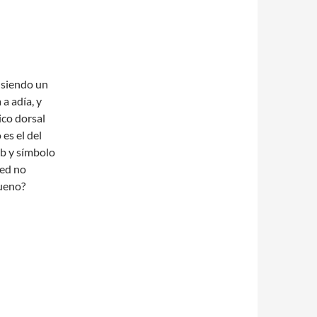
 siendo un
 a adía, y
ico dorsal
es el del
b y símbolo
ted no
bueno?