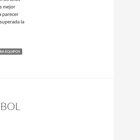
os mejor
a parecer
 superada la
ARA EQUIPOS
TBOL