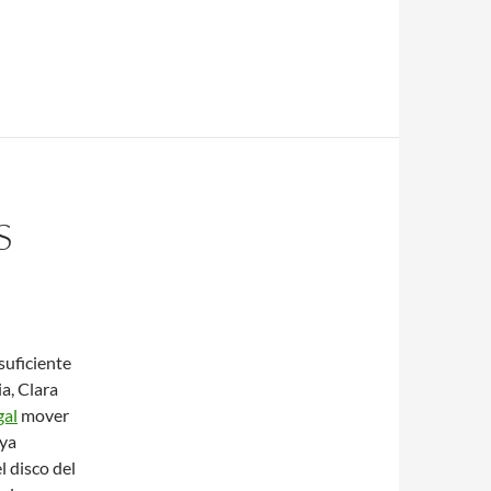
S
suficiente
a, Clara
gal
mover
aya
 disco del