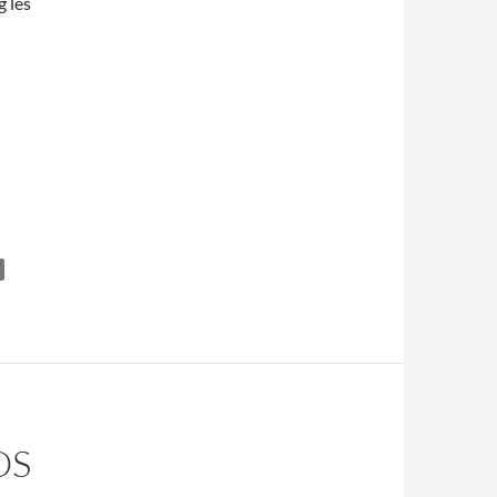
 les
OS