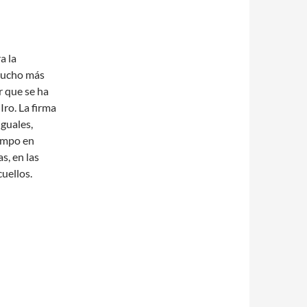
a la
Mucho más
 que se ha
Iro. La firma
iguales,
empo en
s, en las
uellos.