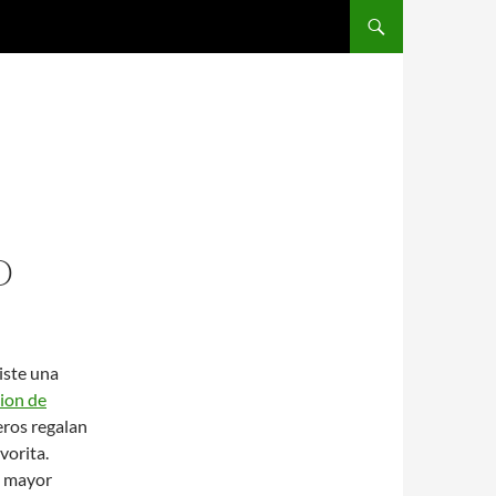
SALTAR AL CONTENIDO
O
iste una
ion de
eros regalan
vorita.
a mayor