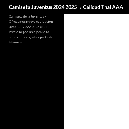
Buscar
Camiseta Juventus 2024 2025→ Calidad Thai AAA
Camiseta de la Juventus –
Ofrecemos nueva equipación
Juventus 2022 2023 aquí.
Precio negociable y calidad
buena. Envío gratis a partir de
68 euros.