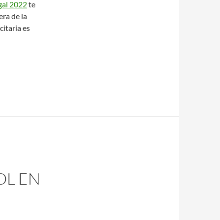
gal 2022
te
ra de la
citaria es
OL EN