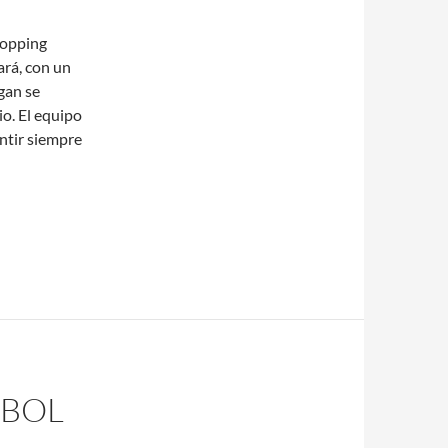
hopping
ará, con un
gan se
io. El equipo
ntir siempre
TBOL