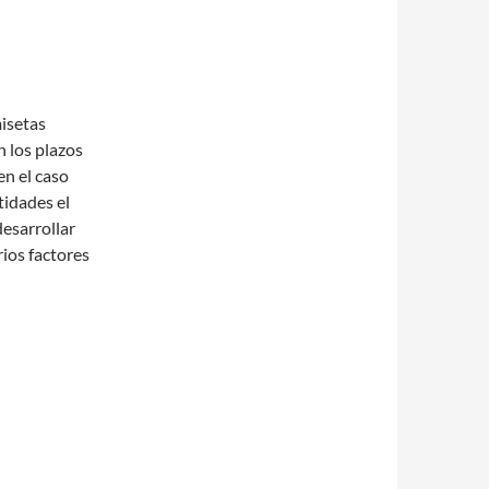
misetas
 los plazos
en el caso
idades el
esarrollar
rios factores