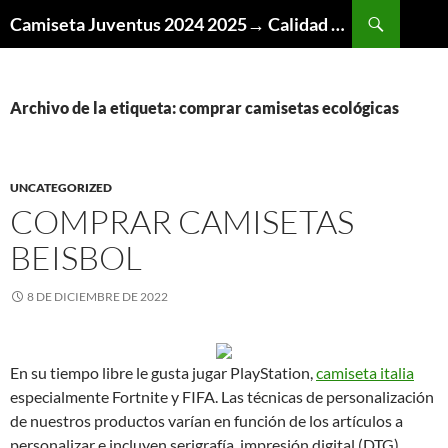
Buscar
Camiseta Juventus 2024 2025→ Calidad Thai AAA
SALTAR
AL
CONTENIDO
Archivo de la etiqueta: comprar camisetas ecológicas
UNCATEGORIZED
COMPRAR CAMISETAS
BEISBOL
8 DE DICIEMBRE DE 2022
En su tiempo libre le gusta jugar PlayStation,
camiseta italia
especialmente Fortnite y FIFA. Las técnicas de personalización
de nuestros productos varían en función de los artículos a
personalizar e incluyen serigrafía, impresión digital (DTG),