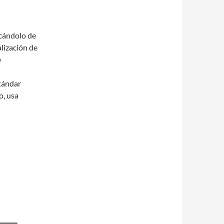
ocándolo de
alización de
e
tándar
o, usa