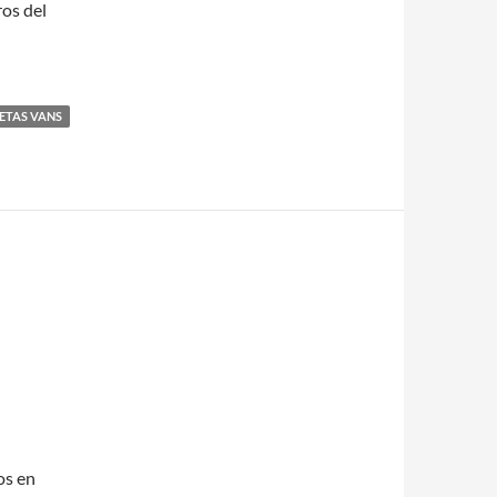
os del
ETAS VANS
os en