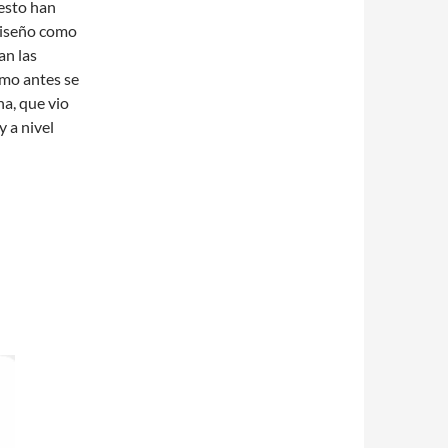
esto han
diseño como
an las
omo antes se
na, que vio
 a nivel