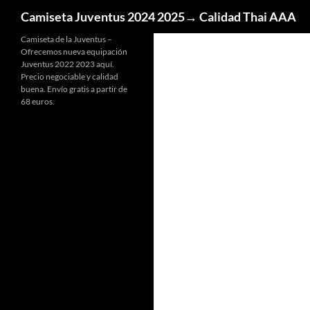
Buscar
Camiseta Juventus 2024 2025→ Calidad Thai AAA
Camiseta de la Juventus –
Ofrecemos nueva equipación
Juventus 2022 2023 aquí.
Precio negociable y calidad
buena. Envío gratis a partir de
68 euros.