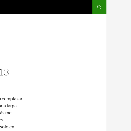
SALTAR AL CONTENIDO
13
 reemplazar
r a larga
más me
es
 solo en