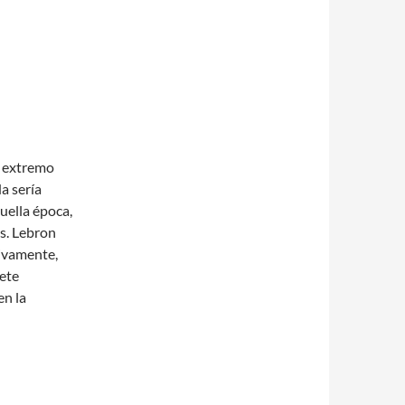
l extremo
a sería
uella época,
s. Lebron
ivamente,
iete
en la