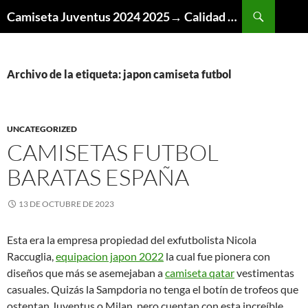
Buscar
Camiseta Juventus 2024 2025→ Calidad Thai AAA
SALTAR
AL
CONTENIDO
Archivo de la etiqueta: japon camiseta futbol
UNCATEGORIZED
CAMISETAS FUTBOL
BARATAS ESPAÑA
13 DE OCTUBRE DE 2023
Esta era la empresa propiedad del exfutbolista Nicola
Raccuglia,
equipacion japon 2022
la cual fue pionera con
diseños que más se asemejaban a
camiseta qatar
vestimentas
casuales. Quizás la Sampdoria no tenga el botín de trofeos que
ostentan Juventus o Milan, pero cuentan con esta increíble