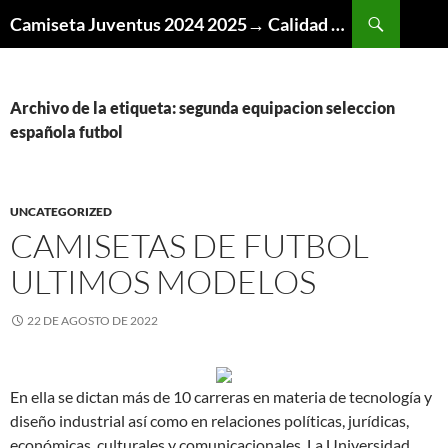
Buscar
Camiseta Juventus 2024 2025→ Calidad Thai AAA
SALTAR
AL
CONTENIDO
Archivo de la etiqueta: segunda equipacion seleccion
española futbol
UNCATEGORIZED
CAMISETAS DE FUTBOL
ULTIMOS MODELOS
22 DE AGOSTO DE 2022
En ella se dictan más de 10 carreras en materia de tecnología y
diseño industrial así como en relaciones políticas, jurídicas,
económicas, culturales y comunicacionales. La Universidad