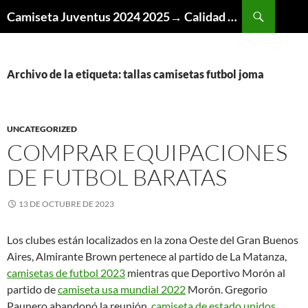
Buscar
Camiseta Juventus 2024 2025→ Calidad Thai AAA
SALTAR
AL
CONTENIDO
Archivo de la etiqueta: tallas camisetas futbol joma
UNCATEGORIZED
COMPRAR EQUIPACIONES
DE FUTBOL BARATAS
13 DE OCTUBRE DE 2023
Los clubes están localizados en la zona Oeste del Gran Buenos
Aires, Almirante Brown pertenece al partido de La Matanza,
camisetas de futbol 2023
mientras que Deportivo Morón al
partido de
camiseta usa mundial 2022
Morón. Gregorio
Paunero abandonó la reunión,
camiseta de estado unidos