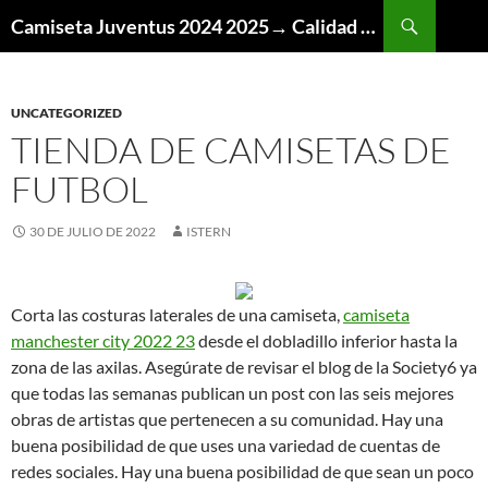
Buscar
Camiseta Juventus 2024 2025→ Calidad Thai AAA
SALTAR
AL
CONTENIDO
UNCATEGORIZED
TIENDA DE CAMISETAS DE
FUTBOL
30 DE JULIO DE 2022
ISTERN
Corta las costuras laterales de una camiseta,
camiseta
manchester city 2022 23
desde el dobladillo inferior hasta la
zona de las axilas. Asegúrate de revisar el blog de la Society6 ya
que todas las semanas publican un post con las seis mejores
obras de artistas que pertenecen a su comunidad. Hay una
buena posibilidad de que uses una variedad de cuentas de
redes sociales. Hay una buena posibilidad de que sean un poco