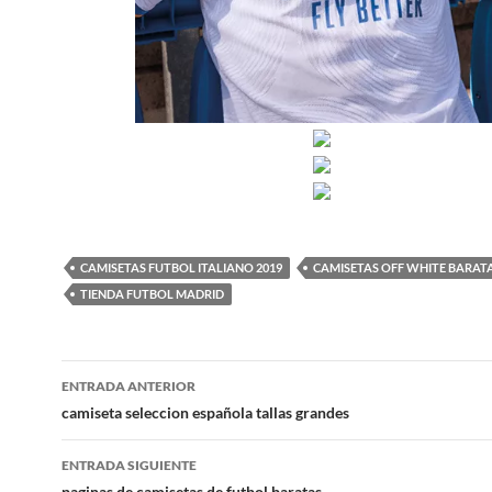
CAMISETAS FUTBOL ITALIANO 2019
CAMISETAS OFF WHITE BARAT
TIENDA FUTBOL MADRID
Navegación
ENTRADA ANTERIOR
de
camiseta seleccion española tallas grandes
entradas
ENTRADA SIGUIENTE
paginas de camisetas de futbol baratas