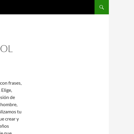
SALTAR AL CONTENIDO
BOL
con frases,
 Elige,
esión de
e hombre,
alizamos tu
ue crear y
seños
de que