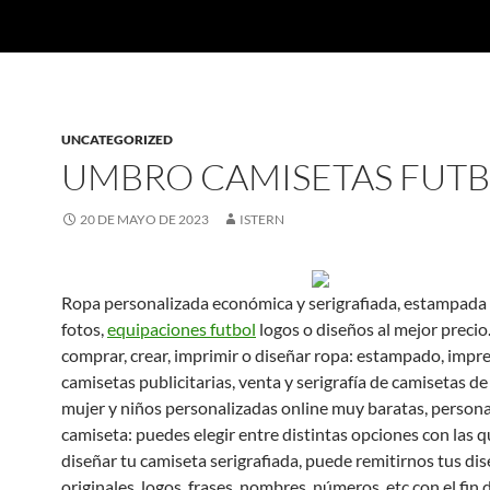
UNCATEGORIZED
UMBRO CAMISETAS FUT
20 DE MAYO DE 2023
ISTERN
Ropa personalizada económica y serigrafiada, estampada 
fotos,
equipaciones futbol
logos o diseños al mejor precio.
comprar, crear, imprimir o diseñar ropa: estampado, impr
camisetas publicitarias, venta y serigrafía de camisetas d
mujer y niños personalizadas online muy baratas, person
camiseta: puedes elegir entre distintas opciones con las q
diseñar tu camiseta serigrafiada, puede remitirnos tus di
originales, logos, frases, nombres, números, etc con el fin 