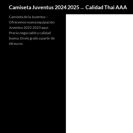
Buscar
Camiseta Juventus 2024 2025→ Calidad Thai AAA
Camiseta de la Juventus –
Ofrecemos nueva equipación
Juventus 2022 2023 aquí.
Precio negociable y calidad
buena. Envío gratis a partir de
68 euros.