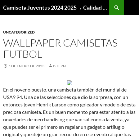
Buscar
Camiseta Juventus 2024 2025→ Calidad Thai AAA
SALTAR
AL
CONTENIDO
UNCATEGORIZED
WALLPAPER CAMISETAS
FUTBOL
5 DE ENERO DE 2023
ISTERN
En el noveno puesto, una camiseta también del mundial de
USA9 94. Una de las selecciones que dio la sorpresa, con un
entonces joven Henrik Larson como goleador y modelo de esta
preciosa camiseta. Es un buen momento para estar atento a las
novedades de merchandising que van saliendo a la venta, ya
que puedes ser el primero en regalar un gadget o artilugio
original y que deje un gran recuerdo en ese evento al que has