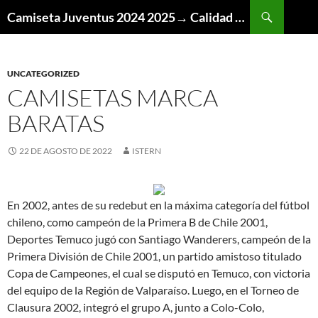
Buscar
Camiseta Juventus 2024 2025→ Calidad Thai AAA
SALTAR
AL
CONTENIDO
UNCATEGORIZED
CAMISETAS MARCA
BARATAS
22 DE AGOSTO DE 2022
ISTERN
En 2002, antes de su redebut en la máxima categoría del fútbol
chileno, como campeón de la Primera B de Chile 2001,
Deportes Temuco jugó con Santiago Wanderers, campeón de la
Primera División de Chile 2001, un partido amistoso titulado
Copa de Campeones, el cual se disputó en Temuco, con victoria
del equipo de la Región de Valparaíso. Luego, en el Torneo de
Clausura 2002, integró el grupo A, junto a Colo-Colo,