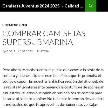
Buscar
Camiseta Juventus 2024 2025→ Calidad Thai AAA
SALTAR
AL
CONTENIDO
UNCATEGORIZED
COMPRAR CAMISETAS
SUPERSUBMARINA
8 DE JULIO DE 2022
ISTERN
Pero ahora te darás cuenta de que lo que eches a la cesta de la
compra ya tiene incluidos esos beneficios que te prometía el
código o cupón. En nuestra fantástica sección del sitio web de
la revista Muyinteresante tenemos la costumbre de aconsejar
a nuestros usuarios que cambien sus hábitos de compra para
pasarse al comercio online. No tenemos intención de venderte
la moto, sino de que te aproveches de numerosas ventajas.