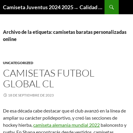
Buscar
Camiseta Juventus 2024 2025→ Calidad Thai AAA
SALTAR
AL
CONTENIDO
Archivo de la etiqueta: camisetas baratas personalizadas
online
UNCATEGORIZED
CAMISETAS FUTBOL
GLOBAL CL
18 DE SEPTIEMBRE DE 2023
De esa década cabe destacar que el club avanzó en la línea de
ampliar su carácter polideportivo, y creó las secciones de
hockey hierba,
camiseta alemania mundial 2022
baloncesto y
rugby. En Shana encontrarás desde vestidos, camisetas,