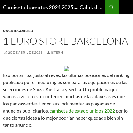
Buscar
Camiseta Juventus 2024 2025→ Calidad Thai AAA
SALTAR
AL
CONTENIDO
UNCATEGORIZED
1 EURO STORE BARCELONA
20 DE ABRIL DE 2023
ISTERN
Eso por arriba, justo al revés, las últimas posiciones del ranking
publicado por el medio inglés son para las equipaciones de las
selecciones de Suiza, Australia y Serbia. Un problema que
vamos a ver en este conteo en muchas de las playeras es que
los panzasverdes tienen sus indumentarias plagadas de
anuncios publicitarios,
camiseta de estado unidos 2022
por lo
que ciertas ideas a lo mejor podrían haber quedado bien sin
tanto anuncio.