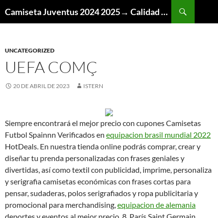
Buscar
Camiseta Juventus 2024 2025→ Calidad Thai AAA
SALTAR
AL
CONTENIDO
UNCATEGORIZED
UEFA COMÇ
20 DE ABRIL DE 2023
ISTERN
Siempre encontrará el mejor precio con cupones Camisetas
Futbol Spainnn Verificados en
equipacion brasil mundial 2022
HotDeals. En nuestra tienda online podrás comprar, crear y
diseñar tu prenda personalizadas con frases geniales y
divertidas, así como textil con publicidad, imprime, personaliza
y serigrafia camisetas económicas con frases cortas para
pensar, sudaderas, polos serigrafiados y ropa publicitaria y
promocional para merchandising,
equipacion de alemania
deportes y eventos al mejor precio. 8. París Saint Germain