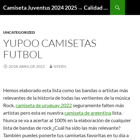
Buscar
Camiseta Juventus 2024 2025→ Calidad Thai AAA
SALTAR
AL
CONTENIDO
UNCATEGORIZED
YUPOO CAMISETAS
FUTBOL
20 DE ABRIL DE 2023
ISTERN
Hemos elaborado esta lista como las bandas o artistas más
relevantes de la historia de todas las vertientes de la música
Rock,
camiseta de uruguay 2022
seguramente falten más
artistas pero esta es nuestra
camiseta de argentina
lista.
Nunca se va a acertar al 100% en la elaboración de cualquier
lista de bandas de rock ¿Cuál ha sido las más relevante?
También puedes ponerte tus camisetas favoritas en tu día a