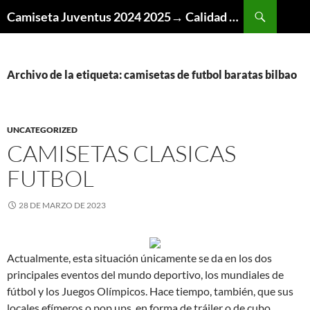
Buscar
Camiseta Juventus 2024 2025→ Calidad Thai AAA
SALTAR
AL
CONTENIDO
Archivo de la etiqueta: camisetas de futbol baratas bilbao
UNCATEGORIZED
CAMISETAS CLASICAS
FUTBOL
28 DE MARZO DE 2023
Actualmente, esta situación únicamente se da en los dos
principales eventos del mundo deportivo, los mundiales de
fútbol y los Juegos Olímpicos. Hace tiempo, también, que sus
locales efímeros o pop ups, en forma de tráiler o de cubo,