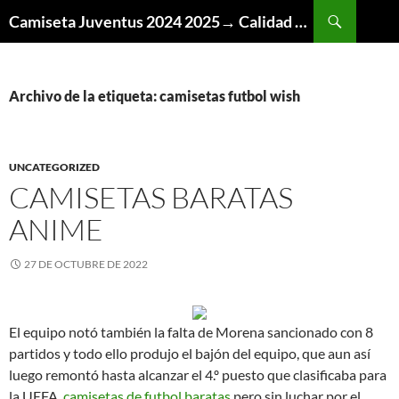
Buscar
Camiseta Juventus 2024 2025→ Calidad Thai AAA
SALTAR
AL
CONTENIDO
Archivo de la etiqueta: camisetas futbol wish
UNCATEGORIZED
CAMISETAS BARATAS
ANIME
27 DE OCTUBRE DE 2022
El equipo notó también la falta de Morena sancionado con 8
partidos y todo ello produjo el bajón del equipo, que aun así
luego remontó hasta alcanzar el 4.º puesto que clasificaba para
la UEFA,
camisetas de futbol baratas
pero sin luchar por el