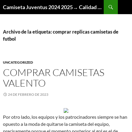
Buscar
Camiseta Juventus 2024 2025→ Calidad Thai AAA
SALTAR
AL
CONTENIDO
Archivo de la etiqueta: comprar replicas camisetas de
futbol
UNCATEGORIZED
COMPRAR CAMISETAS
VALENTO
24 DE FEBRERO DE 2023
Por otro lado, los equipos y los patrocinadores siempre se han
opuesto a la moda de quitarse la camiseta del equipo,
precisamente porque el momento posterior al gol es el de