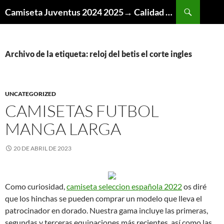
Buscar
Camiseta Juventus 2024 2025→ Calidad Thai AAA
SALTAR
AL
CONTENIDO
Archivo de la etiqueta: reloj del betis el corte ingles
UNCATEGORIZED
CAMISETAS FUTBOL
MANGA LARGA
20 DE ABRIL DE 2023
Como curiosidad,
camiseta seleccion española 2022
os diré
que los hinchas se pueden comprar un modelo que lleva el
patrocinador en dorado. Nuestra gama incluye las primeras,
segundas y terceras equipaciones más recientes, así como las